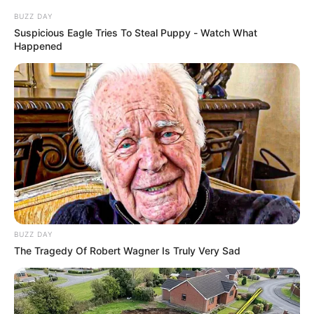
BUZZ DAY
Suspicious Eagle Tries To Steal Puppy - Watch What
Happened
Nogada
Licúa la nuez junto con la leche o
crema, el queso fresco y el azúcar.
Ajusta el sazón con una pizca de
sal hasta obtener una salsa suave,
ligeramente dulce y equilibrada.
Refrigera por unos minutos para
que adquiera mayor consistencia.
BUZZ DAY
The Tragedy Of Robert Wagner Is Truly Very Sad
Chiles
Asa los chiles poblanos hasta que