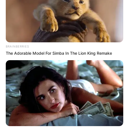
(preferentemente)
Carne molida de res y/o cerdo (si
te gusta el cerdo, puedes usarlo)
Cebolla
Ajo
BRAINBERRIES
The Adorable Model For Simba In The Lion King Remake
Jitomate
Manzana
Pera
Durazno
Pasas
Almendras
Aceite