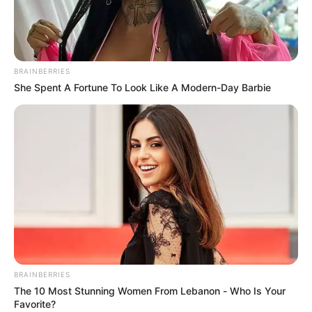
BRAINBERRIES
She Spent A Fortune To Look Like A Modern-Day Barbie
BRAINBERRIES
The 10 Most Stunning Women From Lebanon - Who Is Your
Favorite?