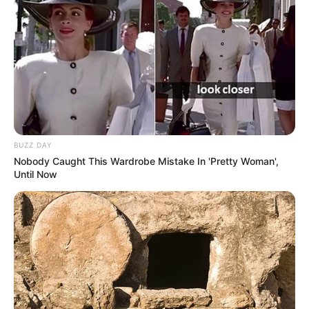
★
★
Tu puntuación:
Útil
BUZZ DAY
Nobody Caught This Wardrobe Mistake In 'Pretty Woman',
Until Now