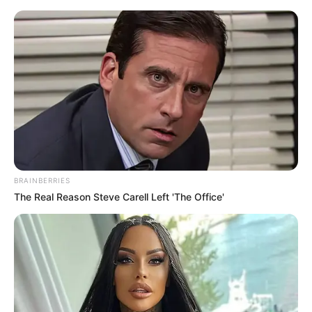
BRAINBERRIES
The Real Reason Steve Carell Left 'The Office'
Receta casera de chiles en
nogada poblanos