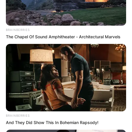
Especias suaves y nuez de Castilla recién
molida. Esta versión casera mantiene el
BRAINBERRIES
respeto por la receta tradicional,
The Chapel Of Sound Amphitheater - Architectural Marvels
priorizando el equilibrio de sabores
auténticos y la calidad de los
ingredientes, para obtener un resultado
genuino y digno de compartir en la
mesa.
Tabla de contenidos
Ingredientes
BRAINBERRIES
Para el relleno
And They Did Show This In Bohemian Rapsody!
Para la nogada