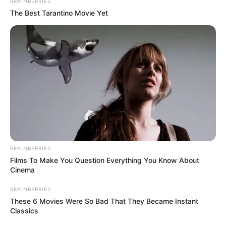
BRAINBERRIES
las pasas y las almendras.
The Best Tarantino Movie Yet
Sazona con sal, pimienta y, si lo
deseas, una pizca de canela.
Cocina a fuego bajo hasta que
todos los ingredientes estén bien
integrados, con textura jugosa.
BRAINBERRIES
Films To Make You Question Everything You Know About
Cinema
BRAINBERRIES
These 6 Movies Were So Bad That They Became Instant
Classics