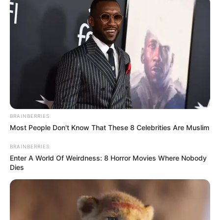
Para decorar
Preparación
Relleno
Nogada
Chiles
Consejos y recomendaciones
Para finalizar y servir
BRAINBERRIES
Most People Don't Know That These 8 Celebrities Are Muslim
BRAINBERRIES
Ingredientes
Enter A World Of Weirdness: 8 Horror Movies Where Nobody
Dies
Para el relleno
Chiles poblanos grandes