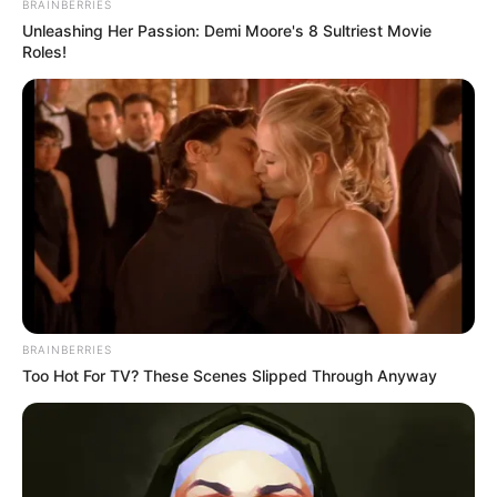
BRAINBERRIES
Sal y pimienta
Unleashing Her Passion: Demi Moore's 8 Sultriest Movie
Roles!
Canela (opcional)
Para la nogada
Nuez de Castilla pelada
Leche o crema
Queso fresco
Azúcar (al gusto)
BRAINBERRIES
Sal (una pizca)
Too Hot For TV? These Scenes Slipped Through Anyway
Para decorar
Granada