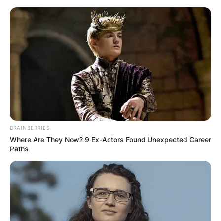
BRAINBERRIES
Where Are They Now? 9 Ex-Actors Found Unexpected Career
Paths
Café con leche al estilo
veracruzano