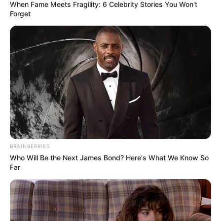
When Fame Meets Fragility: 6 Celebrity Stories You Won't
de café en una taza (mejor si es taza
Forget
tamaño familiar) deberás de seguir los
siguientes pasos:
Calienta la leche entera en una olla
a fuego medio. No la dejes hervir,
solo espera un poco antes de que
empiece la ebullición.
Cuando la leche esté lista, viértela
lentamente desde una buena
BRAINBERRIES
altura sobre el café. Este truco es el
Who Will Be the Next James Bond? Here's What We Know So
alma del lechero: ya que el chorro
Far
crea esa espumita ligera y mezcla
homogéneamente los sabores.
Endulza al gusto (si te gusta dulce,