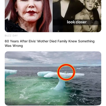
★
★
★
BUZZ DAY
60 Years After Elvis' Mother Died Family Knew Something
★
Was Wrong
Tu puntuación:
Útil