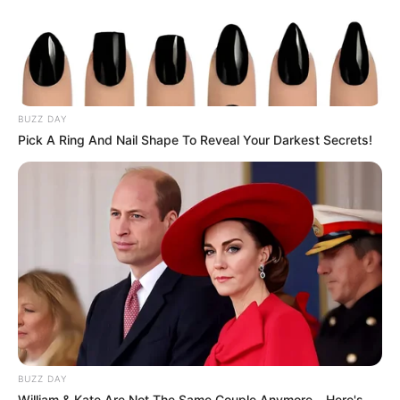
BUZZ DAY
Pick A Ring And Nail Shape To Reveal Your Darkest Secrets!
BUZZ DAY
William & Kate Are Not The Same Couple Anymore – Here's