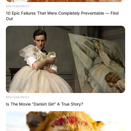
BRAINBERRIES
10 Epic Failures That Were Completely Preventable — Find
Out
¡Listo! Ese primer sorbo ya te lleva
directo al puerto de Veracruz.
BRAINBERRIES
Is The Movie "Danish Girl" A True Story?