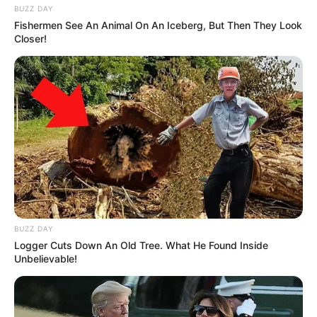
BUZZ DAY
Fishermen See An Animal On An Iceberg, But Then They Look
Closer!
Cómo preparar Arroz con Leche
tradicional
BUZZ DAY
Logger Cuts Down An Old Tree. What He Found Inside
Unbelievable!
Cómo hacer dulce Mexicano:
Jamoncillo de Leche casero en casa