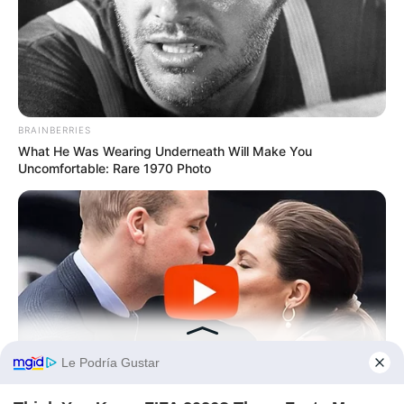
Tu mensaje (opcional)
BRAINBERRIES
What He Was Wearing Underneath Will Make You
Uncomfortable: Rare 1970 Photo
Consentimiento de cookies
y datos
Para ofrecer las mejores experiencias, utilizamos
tecnologías como las cookies para almacenar y/o
acceder a la información del dispositivo. El
consentimiento de estas tecnologías nos permitirá
procesar datos como el comportamiento de
navegación o las identificaciones únicas en este