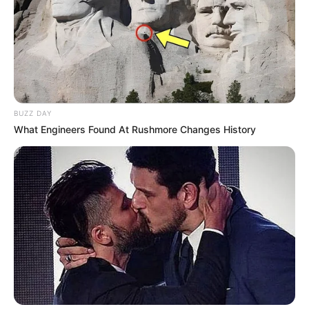
BUZZ DAY
What Engineers Found At Rushmore Changes History
Bienvenidos a Sabores México dedicado
a recetas y gustos mexicanos. Este
espacio
está diseñado para compartir
la pasión por la rica y diversa
gastronomía mexicana
, explorando
desde platillos tradicionales hasta
innovadoras fusiones culinarias. Si tienen