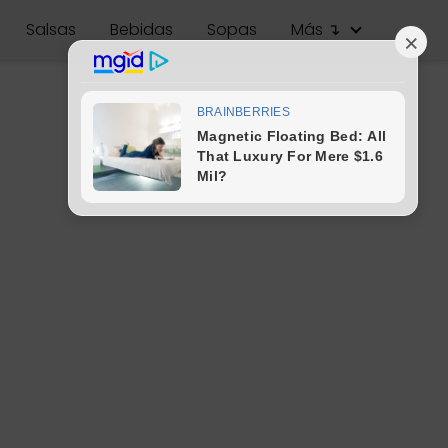
Salsas
Bebidas
Sopas
Más ↴