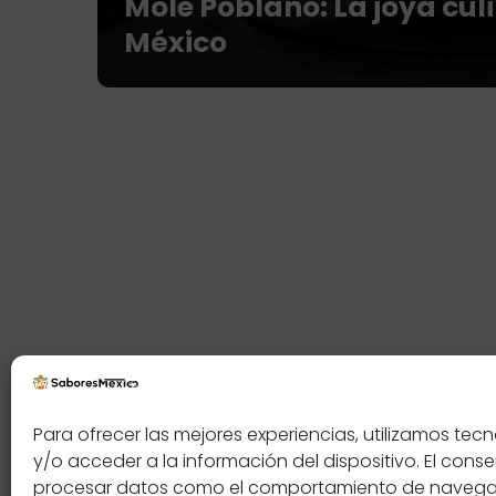
Mole Poblano: La joya cul
México
Contáctenos
Política
Para ofrecer las mejores experiencias, utilizamos t
y/o acceder a la información del dispositivo. El cons
procesar datos como el comportamiento de navegació