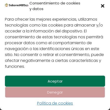
Consentimiento de cookies
y datos
Para ofrecer las mejores experiencias, utilizamos
tecnologías como las cookies para almacenar y/o
Elotes y Esquites: sabor
acceder a la información del dispositivo. El
consentimiento de estas tecnologías nos permitirá
callejero de México
procesar datos como el comportamiento de
navegación o las identificaciones únicas en este
sitio. No consentir o retirar el consentimiento, puede
afectar negativamente a ciertas características y
funciones.
Aceptar
Denegar
Contáctenos
Política de cookies
Políticas de
Privacidad
Sabores de México
Política de cookies