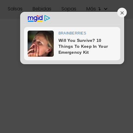
Salsas
Bebidas
Sopas
Más ↴