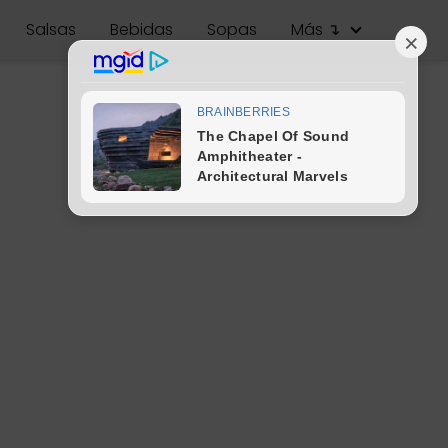
Salsas
Bebidas
Sopas
Más ↴