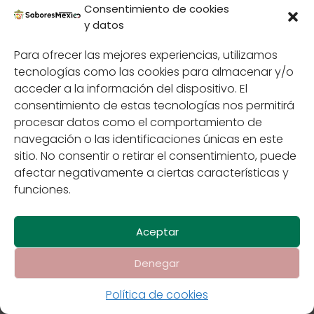
Consentimiento de cookies
y datos
Los chapulines: un
Para ofrecer las mejores experiencias, utilizamos
platillo único y exótico
tecnologías como las cookies para almacenar y/o
en la gastronomía
acceder a la información del dispositivo. El
consentimiento de estas tecnologías nos permitirá
mexicana
procesar datos como el comportamiento de
navegación o las identificaciones únicas en este
sitio. No consentir o retirar el consentimiento, puede
afectar negativamente a ciertas características y
funciones.
Aceptar
Denegar
Contáctenos
Política de cookies
Políticas de
Privacidad
Sabores de México
Política de cookies