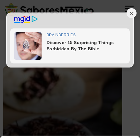
totopos
1 artículos