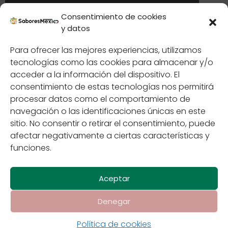
Consentimiento de cookies
y datos
Para ofrecer las mejores experiencias, utilizamos
Jericalla: el postre
tecnologías como las cookies para almacenar y/o
tapatío que conquista
acceder a la información del dispositivo. El
paladares
consentimiento de estas tecnologías nos permitirá
procesar datos como el comportamiento de
navegación o las identificaciones únicas en este
sitio. No consentir o retirar el consentimiento, puede
afectar negativamente a ciertas características y
funciones.
Aceptar
Denegar
Contáctenos
Política de cookies
Políticas de
Privacidad
Sabores de México
Política de cookies