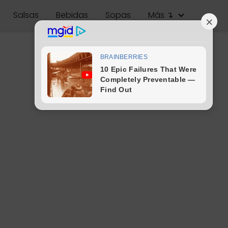
Salsas
Bebidas
Sopas
Más ↴