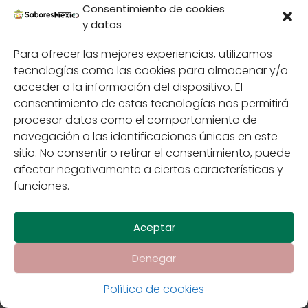
Consentimiento de cookies
y datos
El Mezcal, elixir del
Para ofrecer las mejores experiencias, utilizamos
agave: origen,
tecnologías como las cookies para almacenar y/o
producción y regiones
acceder a la información del dispositivo. El
consentimiento de estas tecnologías nos permitirá
de elaboración
procesar datos como el comportamiento de
navegación o las identificaciones únicas en este
sitio. No consentir o retirar el consentimiento, puede
afectar negativamente a ciertas características y
funciones.
Aceptar
Denegar
Contáctenos
Política de cookies
Políticas de
Privacidad
Sabores de México
Política de cookies